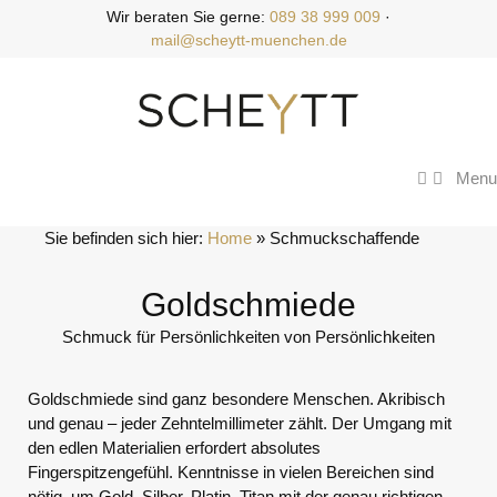
Zum
Wir beraten Sie gerne:
089 38 999 009
·
Inhalt
mail@scheytt-muenchen.de
springen
Menu
Sie befinden sich hier:
Home
 » 
Schmuckschaffende
Goldschmiede
Schmuck für Persönlichkeiten von Persönlichkeiten
Goldschmiede sind ganz besondere Menschen. Akribisch
und genau – jeder Zehntelmillimeter zählt. Der Umgang mit
den edlen Materialien erfordert absolutes
Fingerspitzengefühl. Kenntnisse in vielen Bereichen sind
nötig, um Gold, Silber, Platin, Titan mit der genau richtigen