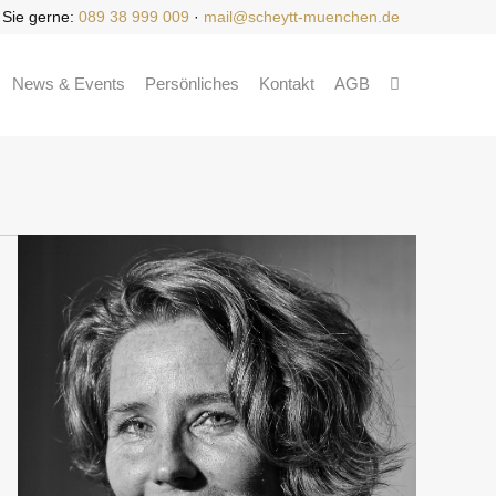
 Sie gerne:
089 38 999 009
·
mail@scheytt-muenchen.de
News & Events
Persönliches
Kontakt
AGB