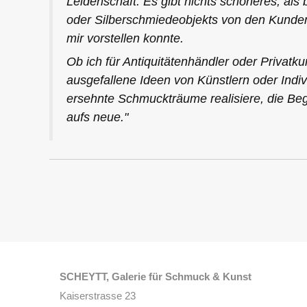
Leidenschaft. Es gibt nichts schöneres, al
oder Silberschmiedeobjekts von den Kunden 
mir vorstellen konnte.
Ob ich für Antiquitätenhändler oder Privatku
ausgefallene Ideen von Künstlern oder Indivi
ersehnte Schmuckträume realisiere, die Beg
aufs neue."
SCHEYTT, Galerie für Schmuck & Kunst
Kaiserstrasse 23