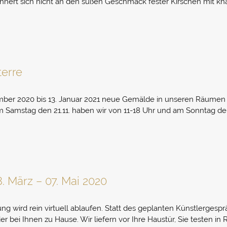
innert sich nicht an den süßen Geschmack fester Kirschen mit kn
terre
mber 2020 bis 13. Januar 2021 neue Gemälde in unseren Räumen unte
m Samstag den 21.11. haben wir von 11-18 Uhr und am Sonntag den 
. März – 07. Mai 2020
ng wird rein virtuell ablaufen. Statt des geplanten Künstlergespr
r bei Ihnen zu Hause. Wir liefern vor Ihre Haustür, Sie testen in 