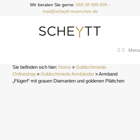
Zum
Wir beraten Sie gerne:
089 38 999 009
·
Inhalt
mail@scheytt-muenchen.de
springen
Menu
Sie befinden sich hier:
Home
 » 
Goldschmiede-
Onlineshop
 » 
Goldschmiede Armbänder
 » 
Armband 
„Flügerl“ mit grauen Diamanten und goldenen Plättchen