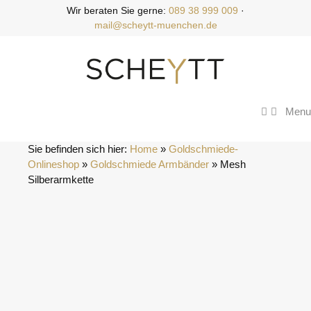
Zum
Wir beraten Sie gerne:
089 38 999 009
·
Inhalt
mail@scheytt-muenchen.de
springen
Menu
Sie befinden sich hier:
Home
 » 
Goldschmiede-
Onlineshop
 » 
Goldschmiede Armbänder
 » 
Mesh 
Silberarmkette