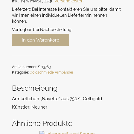
inkl. 19 % MwSt.
,
zzgl.
Versandkosten
Lieferzeit:
Bei Interesse kontaktieren Sie uns bitte, damit
wir Ihnen einen individuellen Liefertermin nennen
können.
Verfügbar bei Nachbestellung
Goldene
In den Warenkorb
Armkette
navette
Menge
Artikelnummer:
S-13763
Kategorie:
Goldschmiede Armbänder
Beschreibung
Armkettchen „Navette“ aus 750/- Gelbgold
Künstler: Neuner
Ähnliche Produkte