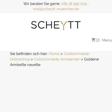
Zum
Wir beraten Sie gerne:
089 38 999 009
·
Inhalt
mail@scheytt-muenchen.de
springen
Menu
Sie befinden sich hier:
Home
 » 
Goldschmiede-
Onlineshop
 » 
Goldschmiede Armbänder
 » 
Goldene 
Armkette navette