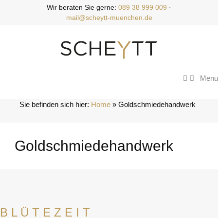
Zum
Wir beraten Sie gerne:
089 38 999 009
·
Inhalt
mail@scheytt-muenchen.de
springen
Menu
Sie befinden sich hier:
Home
 » 
Goldschmiedehandwerk
Goldschmiedehandwerk
B L Ü T E Z E I T