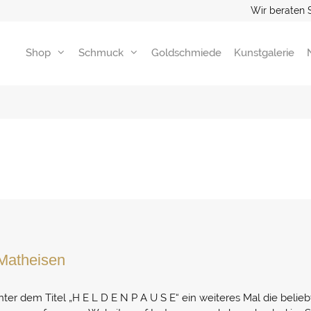
Wir beraten 
Shop
Schmuck
Goldschmiede
Kunstgalerie
Matheisen
unter dem Titel „H E L D E N P A U S E“ ein weiteres Mal die bel