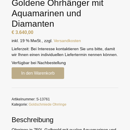
Goldene Ohrhänger mit
Aquamarinen und
Diamanten
€
3.640,00
inkl. 19 % MwSt.
,
zzgl.
Versandkosten
Lieferzeit:
Bei Interesse kontaktieren Sie uns bitte, damit
wir Ihnen einen individuellen Liefertermin nennen können.
Verfügbar bei Nachbestellung
Goldene
In den Warenkorb
Ohrhänger
mit
Aquamarinen
und
Artikelnummer:
S-13761
Diamanten
Kategorie:
Goldschmiede Ohrringe
Menge
Beschreibung
Ohrringe in 750/- Gelbgold mit ovalen Aquamarinen und