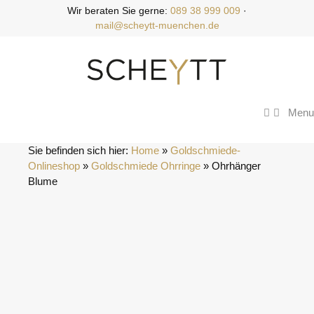
Zum
Wir beraten Sie gerne:
089 38 999 009
·
Inhalt
mail@scheytt-muenchen.de
springen
Menu
Sie befinden sich hier:
Home
 » 
Goldschmiede-
Onlineshop
 » 
Goldschmiede Ohrringe
 » 
Ohrhänger 
Blume