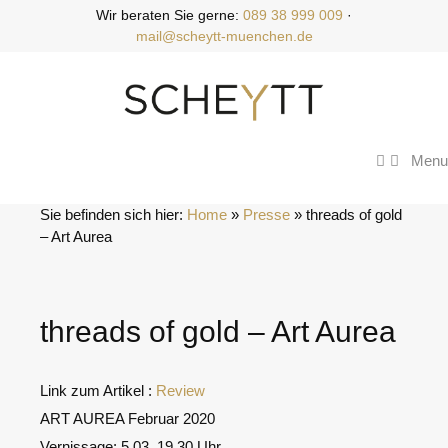
Zum
Wir beraten Sie gerne:
089 38 999 009
·
Inhalt
mail@scheytt-muenchen.de
springen
Menu
Sie befinden sich hier:
Home
 » 
Presse
 » 
threads of gold 
– Art Aurea
threads of gold – Art Aurea
Link zum Artikel :
Review
ART AUREA Februar 2020
Vernissage: 5.03, 19.30 Uhr