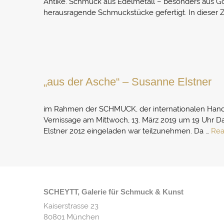
Antike. Schmuck aus Edelmetall – besonders aus Go
herausragende Schmuckstücke gefertigt. In dieser Z
„aus der Asche“ – Susanne Elstner
im Rahmen der SCHMUCK, der internationalen Hand
Vernissage am Mittwoch, 13. März 2019 um 19 Uhr Dau
Elstner 2012 eingeladen war teilzunehmen. Da …
Rea
SCHEYTT, Galerie für Schmuck & Kunst
Kaiserstrasse 23
80801 München