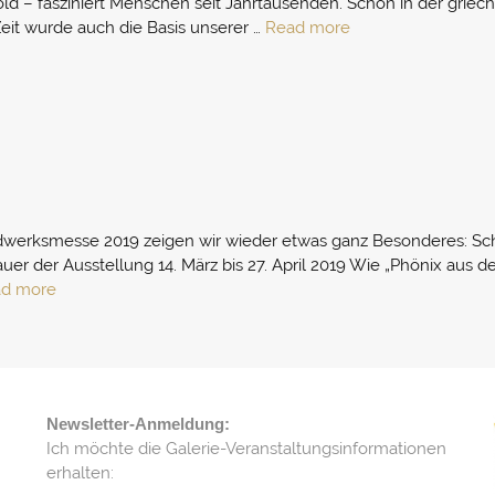
ld – fasziniert Menschen seit Jahrtausenden. Schon in der grie
eit wurde auch die Basis unserer …
Read more
werksmesse 2019 zeigen wir wieder etwas ganz Besonderes: Sc
er der Ausstellung 14. März bis 27. April 2019 Wie „Phönix aus d
d more
Newsletter-Anmeldung:
Ich möchte die Galerie-Veranstaltungsinformationen
erhalten: