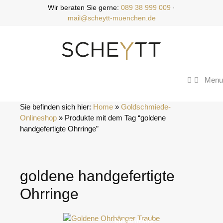
Zum
Wir beraten Sie gerne:
089 38 999 009
·
Inhalt
mail@scheytt-muenchen.de
springen
Menu
Sie befinden sich hier:
Home
 » 
Goldschmiede-
Onlineshop
 » 
Produkte mit dem Tag “goldene 
handgefertigte Ohrringe”
goldene handgefertigte
Ohrringe
auf Anfrage