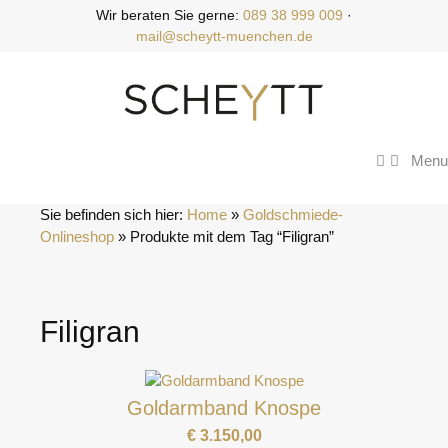
Zum
Wir beraten Sie gerne:
089 38 999 009
·
Inhalt
mail@scheytt-muenchen.de
springen
Menu
Sie befinden sich hier:
Home
 » 
Goldschmiede-
Onlineshop
 » 
Produkte mit dem Tag “Filigran”
Filigran
Goldarmband Knospe
€
3.150,00