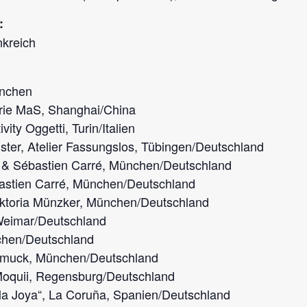
:
nkreich
ünchen
erie MaS, Shanghai/China
vity Oggetti, Turin/Italien
ter, Atelier Fassungslos, Tübingen/Deutschland
r & Sébastien Carré, München/Deutschland
bastien Carré, München/Deutschland
Viktoria Münzker, München/Deutschland
, Weimar/Deutschland
chen/Deutschland
chmuck, München/Deutschland
 Moquii, Regensburg/Deutschland
 la Joya“, La Coruña, Spanien/Deutschland