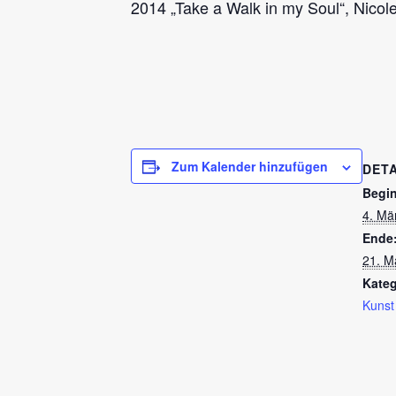
2014 „Take a Walk in my Soul“, Nicol
Zum Kalender hinzufügen
DETA
Begi
4. Mä
Ende
21. M
Kateg
Kunst