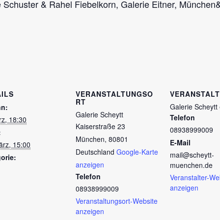
e Schuster & Rahel Fiebelkorn, Galerie Eitner, München
ILS
VERANSTALTUNGSO
VERANSTAL
RT
Galerie Scheytt 
nn:
Galerie Scheytt
Telefon
rz, 18:30
Kaiserstraße 23
08938999009
:
München
,
80801
E-Mail
ärz, 15:00
Deutschland
Google-Karte
mail@scheytt-
orie:
anzeigen
muenchen.de
Telefon
Veranstalter-We
anzeigen
08938999009
Veranstaltungsort-Website
anzeigen