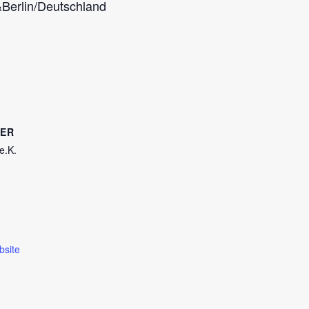
&Berlin/Deutschland
TER
e.K.
bsite