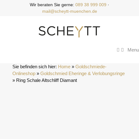
Zum
Wir beraten Sie gerne:
089 38 999 009
·
Inhalt
mail@scheytt-muenchen.de
springen
Menu
Sie befinden sich hier:
Home
 » 
Goldschmiede-
Onlineshop
 » 
Goldschmied Eheringe & Verlobungsringe
» 
Ring Schale Altschliff Diamant