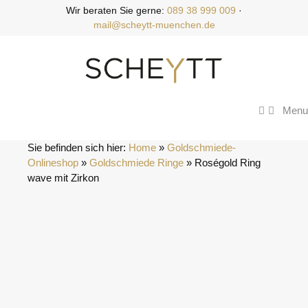
Zum
Wir beraten Sie gerne:
089 38 999 009
·
Inhalt
mail@scheytt-muenchen.de
springen
Menu
Sie befinden sich hier:
Home
 » 
Goldschmiede-
Onlineshop
 » 
Goldschmiede Ringe
 » 
Roségold Ring 
wave mit Zirkon