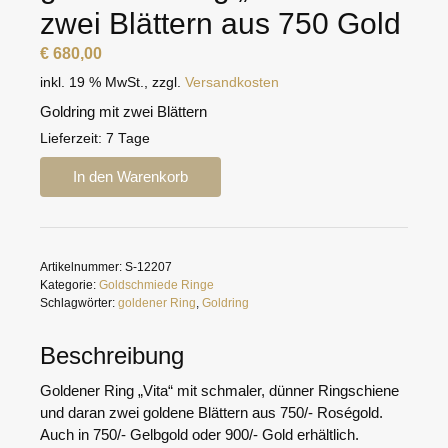
zwei Blättern aus 750 Gold
€
680,00
inkl. 19 % MwSt.
,
zzgl.
Versandkosten
Goldring mit zwei Blättern
Lieferzeit:
7 Tage
goldener
In den Warenkorb
Ring
"Vita"
mit
zwei
Artikelnummer:
S-12207
Blättern
Kategorie:
Goldschmiede Ringe
aus
Schlagwörter:
goldener Ring
,
Goldring
750
Gold
Beschreibung
Menge
Goldener Ring „Vita“ mit schmaler, dünner Ringschiene
und daran zwei goldene Blättern aus 750/- Roségold.
Auch in 750/- Gelbgold oder 900/- Gold erhältlich.