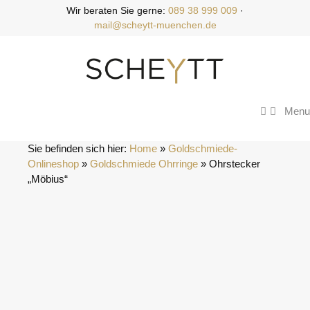
Zum
Wir beraten Sie gerne:
089 38 999 009
·
Inhalt
mail@scheytt-muenchen.de
springen
Menu
Sie befinden sich hier:
Home
 » 
Goldschmiede-
Onlineshop
 » 
Goldschmiede Ohrringe
 » 
Ohrstecker 
„Möbius“