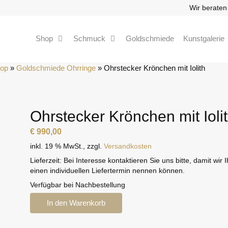
Wir beraten
Shop
Schmuck
Goldschmiede
Kunstgalerie
hop
 » 
Goldschmiede Ohrringe
 » 
Ohrstecker Krönchen mit Iolith
Ohrstecker Krönchen mit Ioli
€
990,00
inkl. 19 % MwSt.
,
zzgl.
Versandkosten
Lieferzeit:
Bei Interesse kontaktieren Sie uns bitte, damit wir 
einen individuellen Liefertermin nennen können.
Verfügbar bei Nachbestellung
Ohrstecker
In den Warenkorb
Krönchen
mit