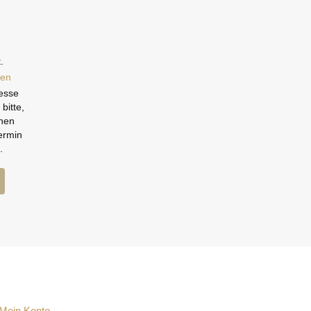
.
ten
resse
bitte,
inen
termin
.
Mein Konto