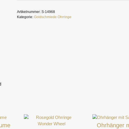
Iolith
Menge
Artikelnummer:
S-14968
Kategorie:
Goldschmiede Ohrringe
d
lume
Ohrhänger m