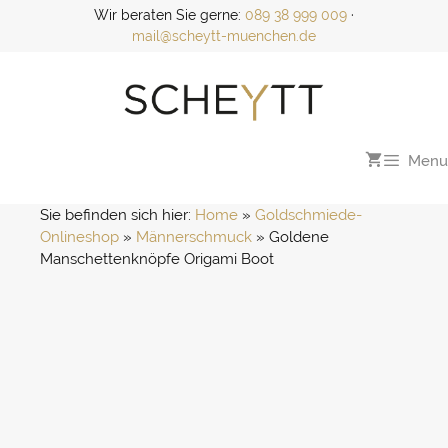
Zum
Wir beraten Sie gerne:
089 38 999 009
·
Inhalt
mail@scheytt-muenchen.de
springen
Menu
Sie befinden sich hier:
Home
 » 
Goldschmiede-
Onlineshop
 » 
Männerschmuck
 » 
Goldene 
Manschettenknöpfe Origami Boot