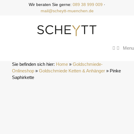
Zum
Wir beraten Sie gerne:
089 38 999 009
·
Inhalt
mail@scheytt-muenchen.de
springen
Menu
Sie befinden sich hier:
Home
 » 
Goldschmiede-
Onlineshop
 » 
Goldschmiede Ketten & Anhänger
 » 
Pinke 
Saphirkette