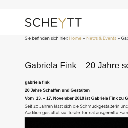
Zum
Inhalt
springen
Sie befinden sich hier:
Home
 » 
News & Events
 » 
Gab
Gabriela Fink – 20 Jahre s
gabriela fink
20 Jahre Schaffen und Gestalten
Vom 13. – 17. November 2018 ist Gabriela Fink zu G
Seit 20 Jahren lässt sich die Schmuckgestalterin un
Addition gestaltet sie florale, formal ausgereifte F